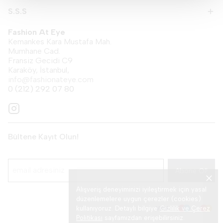
S.S.S
Fashion At Eye
Kemankes Kara Mustafa Mah.
Mumhane Cad.
Fransiz Gecidi C9
Karaköy, İstanbul,
info@fashionateye.com
0 (212) 292 07 80
Bültene Kayıt Olun!
Abone Ol!
Alışveriş deneyiminizi iyileştirmek için yasal
düzenlemelere uygun çerezler (cookies)
kullanıyoruz. Detaylı bilgiye
Gizlilik ve Çerez
Politikası
sayfamızdan erişebilirsiniz.