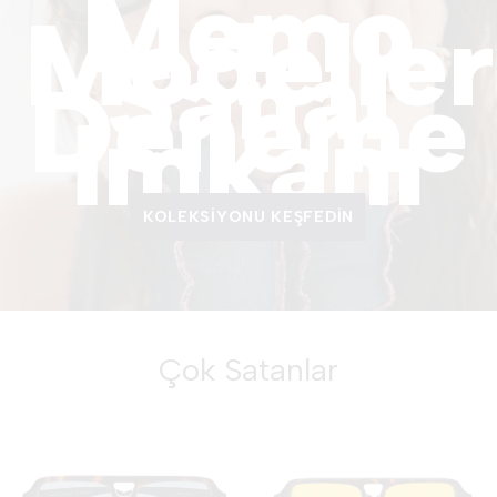
Memo
Modeller
Sanal
Deneme
İmkanı
KOLEKSIYONU KEŞFEDIN
Çok Satanlar