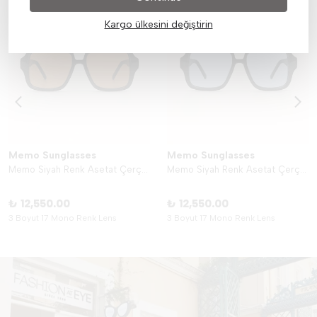
Kargo ülkesini değiştirin
Memo Sunglasses
Memo Sunglasses
Memo Siyah Renk Asetat Çerçeve - Kahve
Memo Siyah Renk Asetat Çerçeve - Turkuaz
₺ 12,550.00
₺ 12,550.00
3 Boyut 17 Mono Renk Lens
3 Boyut 17 Mono Renk Lens