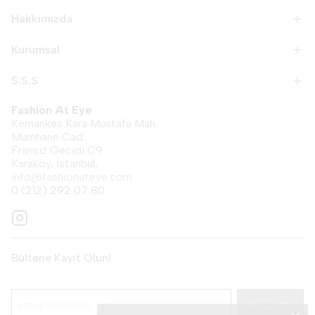
Hakkımızda
Kurumsal
S.S.S
Fashion At Eye
Kemankes Kara Mustafa Mah.
Mumhane Cad.
Fransiz Gecidi C9
Karaköy, İstanbul,
info@fashionateye.com
0 (212) 292 07 80
Bültene Kayıt Olun!
Abone Ol!