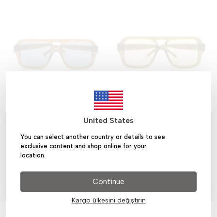
Memo Sunglasses
Memo Sunglasses
United States
Memo Bal Rengi Asetat
Memo Bal Rengi Asetat
Çerçeve - Turkuaz
Çerçeve - Krem
You can select another country or details to see
₺ 12,550.00
₺ 12,550.00
exclusive content and shop online for your
location.
Continue
Kargo ülkesini değiştirin