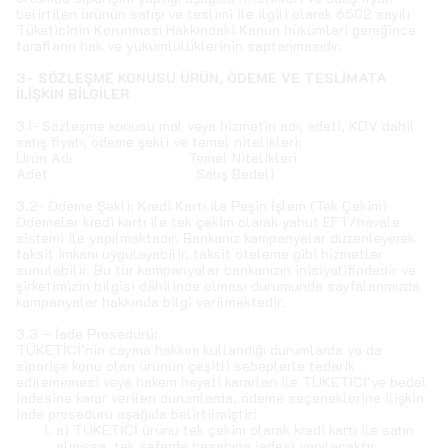
belirtilen ürünün satışı ve teslimi ile ilgili olarak 6502 sayılı
Tüketicinin Korunması Hakkındaki Kanun hükümleri gereğince
tarafların hak ve yükümlülüklerinin saptanmasıdır.
3- SÖZLEŞME KONUSU ÜRÜN, ÖDEME VE TESLİMATA
İLİŞKİN BİLGİLER
3.1- Sözleşme konusu mal veya hizmetin adı, adeti, KDV dahil
satış fiyatı, ödeme şekli ve temel nitelikleri:
Ürün Adı Temel Nitelikleri
Adet Satış Bedeli
3.2- Ödeme Şekli: Kredi Kartı ile Peşin İşlem (Tek Çekim)
Ödemeler kredi kartı ile tek çekim olarak yahut EFT/havale
sistemi ile yapılmaktadır. Bankanız kampanyalar düzenleyerek
taksit imkanı uygulayabilir, taksit öteleme gibi hizmetler
sunulabilir. Bu tür kampanyalar bankanızın inisiyatifindedir ve
şirketimizin bilgisi dâhilinde olması durumunda sayfalarımızda
kampanyalar hakkında bilgi verilmektedir.
3.3 – İade Prosedürü:
TÜKETİCİ’nin cayma hakkını kullandığı durumlarda ya da
siparişe konu olan ürünün çeşitli sebeplerle tedarik
edilememesi veya hakem heyeti kararları ile TÜKETİCİ’ye bedel
iadesine karar verilen durumlarda, ödeme seçeneklerine ilişkin
iade prosedürü aşağıda belirtilmiştir:
a) TÜKETİCİ ürünü tek çekim olarak kredi kartı ile satın
almışsa, tek seferde hesabına iadesi yapılacaktır.