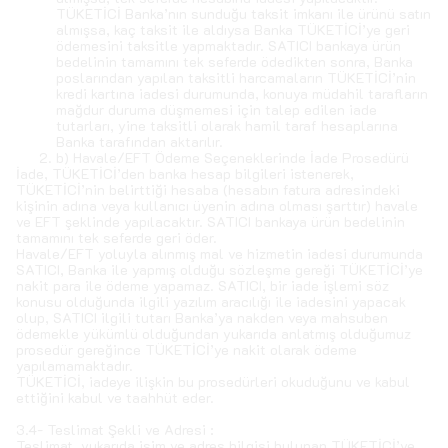
TÜKETİCİ Banka’nın sunduğu taksit imkanı ile ürünü satın
almışsa, kaç taksit ile aldıysa Banka TÜKETİCİ’ye geri
ödemesini taksitle yapmaktadır. SATICI bankaya ürün
bedelinin tamamını tek seferde ödedikten sonra, Banka
poslarından yapılan taksitli harcamaların TÜKETİCİ’nin
kredi kartına iadesi durumunda, konuya müdahil tarafların
mağdur duruma düşmemesi için talep edilen iade
tutarları, yine taksitli olarak hamil taraf hesaplarına
Banka tarafından aktarılır.
b) Havale/EFT Ödeme Seçeneklerinde İade Prosedürü
İade, TÜKETİCİ’den banka hesap bilgileri istenerek,
TÜKETİCİ’nin belirttiği hesaba (hesabın fatura adresindeki
kişinin adına veya kullanıcı üyenin adına olması şarttır) havale
ve EFT şeklinde yapılacaktır. SATICI bankaya ürün bedelinin
tamamını tek seferde geri öder.
Havale/EFT yoluyla alınmış mal ve hizmetin iadesi durumunda
SATICI, Banka ile yapmış olduğu sözleşme gereği TÜKETİCİ’ye
nakit para ile ödeme yapamaz. SATICI, bir iade işlemi söz
konusu olduğunda ilgili yazılım aracılığı ile iadesini yapacak
olup, SATICI ilgili tutarı Banka’ya nakden veya mahsuben
ödemekle yükümlü olduğundan yukarıda anlatmış olduğumuz
prosedür gereğince TÜKETİCİ’ye nakit olarak ödeme
yapılamamaktadır.
TÜKETİCİ, iadeye ilişkin bu prosedürleri okuduğunu ve kabul
ettiğini kabul ve taahhüt eder.
3.4- Teslimat Şekli ve Adresi :
Teslimat, yukarıda isim ve adres bilgisi bulunan TÜKETİCİ’ye