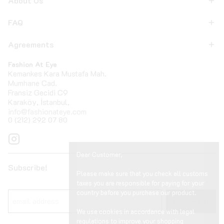
About Us
FAQ
Agreements
Fashion At Eye
Kemankes Kara Mustafa Mah.
Mumhane Cad.
Fransiz Gecidi C9
Karaköy, İstanbul,
info@fashionateye.com
0 (212) 292 07 80
Dear Customer,
Subscribe!
Please make sure that you check all customs
taxes you are responsible for paying for your
country before you purchase our product.
Subscribe!
We use cookies in accordance with legal
regulations to improve your shopping