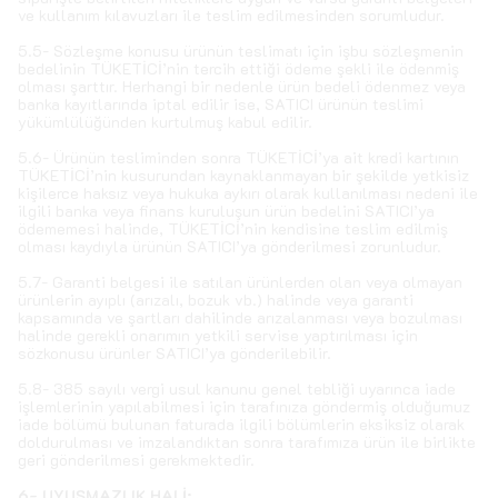
ve kullanım kılavuzları ile teslim edilmesinden sorumludur.
5.5- Sözleşme konusu ürünün teslimatı için işbu sözleşmenin
bedelinin TÜKETİCİ’nin tercih ettiği ödeme şekli ile ödenmiş
olması şarttır. Herhangi bir nedenle ürün bedeli ödenmez veya
banka kayıtlarında iptal edilir ise, SATICI ürünün teslimi
yükümlülüğünden kurtulmuş kabul edilir.
5.6- Ürünün tesliminden sonra TÜKETİCİ’ya ait kredi kartının
TÜKETİCİ’nin kusurundan kaynaklanmayan bir şekilde yetkisiz
kişilerce haksız veya hukuka aykırı olarak kullanılması nedeni ile
ilgili banka veya finans kuruluşun ürün bedelini SATICI’ya
ödememesi halinde, TÜKETİCİ’nin kendisine teslim edilmiş
olması kaydıyla ürünün SATICI’ya gönderilmesi zorunludur.
5.7- Garanti belgesi ile satılan ürünlerden olan veya olmayan
ürünlerin ayıplı (arızalı, bozuk vb.) halinde veya garanti
kapsamında ve şartları dahilinde arızalanması veya bozulması
halinde gerekli onarımın yetkili servise yaptırılması için
sözkonusu ürünler SATICI’ya gönderilebilir.
5.8- 385 sayılı vergi usul kanunu genel tebliği uyarınca iade
işlemlerinin yapılabilmesi için tarafınıza göndermiş olduğumuz
iade bölümü bulunan faturada ilgili bölümlerin eksiksiz olarak
doldurulması ve imzalandıktan sonra tarafımıza ürün ile birlikte
geri gönderilmesi gerekmektedir.
6- UYUŞMAZLIK HALİ: