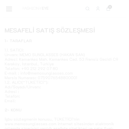
0
MESAFELİ SATIŞ SÖZLEŞMESİ
1- TARAFLAR
1.1. SATICI:
Ünvanı: MEMO SUNGLASSES (HAKAN SAN)
Adresi: Kemankes Mah. Kemankes Cad. 53 Fransiz Gecidi C9
Karaköy, İstanbul, Türkiye
Telefon: +90 212 292 07 80
E-mail :
info@memosunglasses.com
Mersis Numarası: 0759076548800001
1.2. ALICI(“TÜKETİCİ”):
Adı/Soyadı/Ünvanı:
Adresi :
Telefon:
Email:
2- KONU
İşbu sözleşmenin konusu, TÜKETİCİ’nin
www.memosunglasses.com internet sitesinden elektronik
ortamda siparişini yaptığı aşağıda nitelikleri ve satış fiyatı