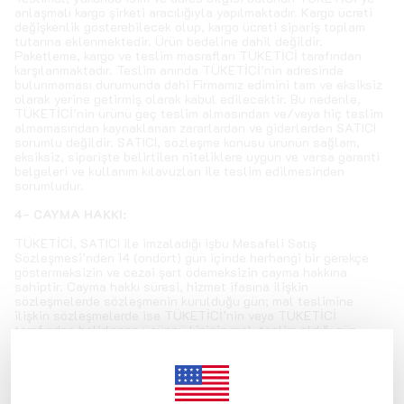
anlaşmalı kargo şirketi aracılığıyla yapılmaktadır. Kargo ücreti
değişkenlik gösterebilecek olup, kargo ücreti sipariş toplam
tutarına eklenmektedir. Ürün bedeline dahil değildir.
Paketleme, kargo ve teslim masrafları TÜKETİCİ tarafından
karşılanmaktadır. Teslim anında TÜKETİCİ’nin adresinde
bulunmaması durumunda dahi Firmamız edimini tam ve eksiksiz
olarak yerine getirmiş olarak kabul edilecektir. Bu nedenle,
TÜKETİCİ’nin ürünü geç teslim almasından ve/veya hiç teslim
almamasından kaynaklanan zararlardan ve giderlerden SATICI
sorumlu değildir. SATICI, sözleşme konusu ürünün sağlam,
eksiksiz, siparişte belirtilen niteliklere uygun ve varsa garanti
belgeleri ve kullanım kılavuzları ile teslim edilmesinden
sorumludur.
4- CAYMA HAKKI:
TÜKETİCİ, SATICI ile imzaladığı işbu Mesafeli Satış
Sözleşmesi’nden 14 (ondört) gün içinde herhangi bir gerekçe
göstermeksizin ve cezai şart ödemeksizin cayma hakkına
sahiptir. Cayma hakkı süresi, hizmet ifasına ilişkin
sözleşmelerde sözleşmenin kurulduğu gün; mal teslimine
ilişkin sözleşmelerde ise TÜKETİCİ’nin veya TÜKETİCİ
tarafından belirlenen üçüncü kişinin malı teslim aldığı gün
başlar. Ancak TÜKETİCİ, sözleşmenin kurulmasından malın
teslimine kadar olan süre içinde de cayma hakkını kullanabilir.
Cayma hakkı süresinin belirlenmesinde;
a) Tek sipariş konusu olup ayrı ayrı teslim edilen
mallarda, TÜKETİCİ’nin veya TÜKETİCİ tarafından