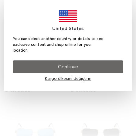
United States
You can select another country or details to see
exclusive content and shop online for your
location.
Continue
Memo Sunglasses
Memo Sunglasses
Memo Gold Çerçeve
Memo Gold Çerçeve
Kargo ülkesini değiştirin
Memomatic Lens - Mor
Memomatic Lens - Yeşil
₺ 8,950.00
₺ 8,950.00