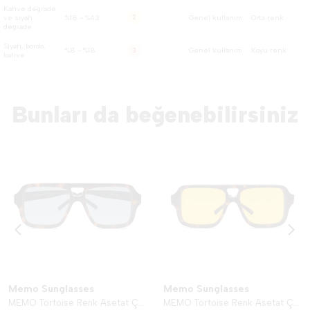
Kahve degrade
ve siyah
%18 - %43
2
Genel kullanım
Orta renk
degrade
Siyah, bordo,
%8 - %18
Genel kullanım
Koyu renk
3
kahve
Bunları da beğenebilirsiniz
Memo Sunglasses
Memo Sunglasses
MEMO Tortoise Renk Asetat Çerçeve - Turkuaz
MEMO Tortoise Renk Asetat Çerçeve - Sarı