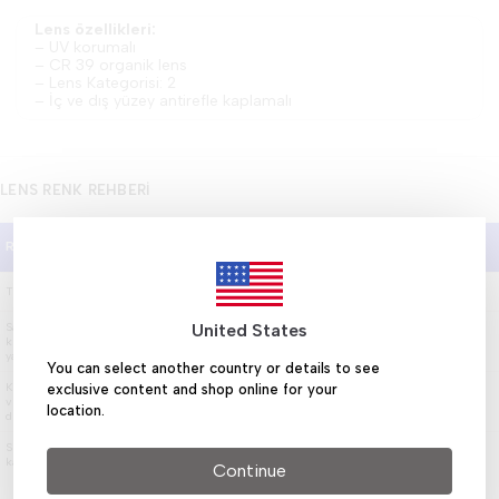
Lens özellikleri:
– UV korumalı
– CR 39 organik lens
– Lens Kategorisi: 2
– İç ve dış yüzey antirefle kaplamalı
LENS RENK REHBERI
Işık
Filtre
Renk
Kullanım
Renk Tonu
Geçirgenliği
Kategorisi
Tüm iki renkler
%80 - %100
Kozmetik
Çok açık renk
0-1
Sarı, somon,
United States
krem, turkuaz,
%43 - %80
1
Kozmetik
Açık renk
yağ yeşili
You can select another country or details to see
Kahve degrade
exclusive content and shop online for your
ve siyah
%18 - %43
2
Genel kullanım
Orta renk
location.
degrade
Siyah, bordo,
%8 - %18
Genel kullanım
Koyu renk
3
kahve
Continue