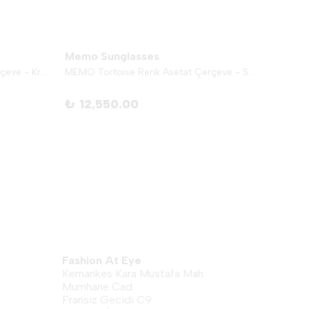
Memo Sunglasses
Memo 
MEMO Tortoise Renk Asetat Çerçeve - Krem
MEMO Tortoise Renk Asetat Çerçeve - Somon
₺ 12,550.00
₺ 12
Fashion At Eye
Kemankes Kara Mustafa Mah.
Mumhane Cad.
Fransiz Gecidi C9