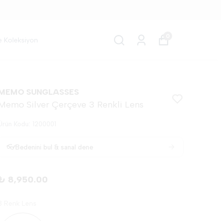
0
e Koleksiyon
MEMO SUNGLASSES
Memo Silver Çerçeve 3 Renkli Lens
Ürün Kodu
:
1200001
→
👓
Bedenini bul & sanal dene
₺ 8,950.00
3 Renk Lens