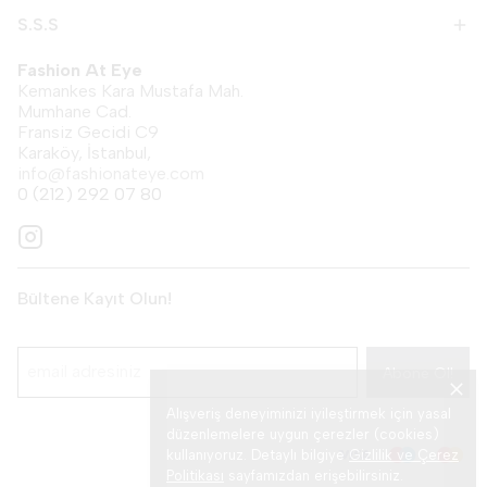
S.S.S
Fashion At Eye
Kemankes Kara Mustafa Mah.
Mumhane Cad.
Fransiz Gecidi C9
Karaköy, İstanbul,
info@fashionateye.com
0 (212) 292 07 80
Bültene Kayıt Olun!
Abone Ol!
Alışveriş deneyiminizi iyileştirmek için yasal
düzenlemelere uygun çerezler (cookies)
kullanıyoruz. Detaylı bilgiye
Gizlilik ve Çerez
Politikası
sayfamızdan erişebilirsiniz.