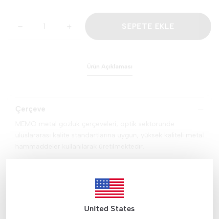
SEPETE EKLE
Ürün Açıklaması
Çerçeve
MEMO metal gözlük çerçeveleri, optik sektöründe
uluslararası kalite standartlarına uygun, yüksek kaliteli metal
hammaddeler kullanılarak üretilmektedir.
Üretimde kullanılan tüm metal hammaddeler ve yüzey
kaplamaları, ilgili kimyasal uygunluk testleri ile kaplama
dayanım kontrollerinden başarıyla geçmiştir. Çerçeveler,
uzun ömürlü kullanım, yüksek dayanıklılık ve kullanıcı
konforu sağlamak amacıyla hassas üretim süreçleriyle
United States
üretilmektedir.