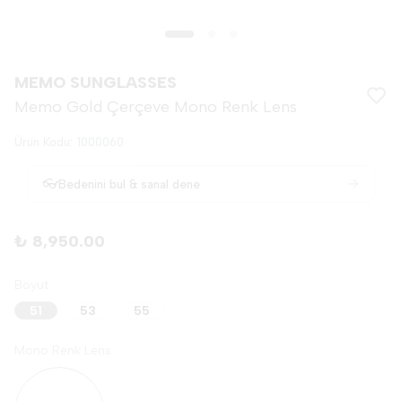
MEMO SUNGLASSES
Memo Gold Çerçeve Mono Renk Lens
Ürün Kodu
:
1000060
→
👓
Bedenini bul & sanal dene
₺ 8,950.00
Boyut
51
53
55
Mono Renk Lens