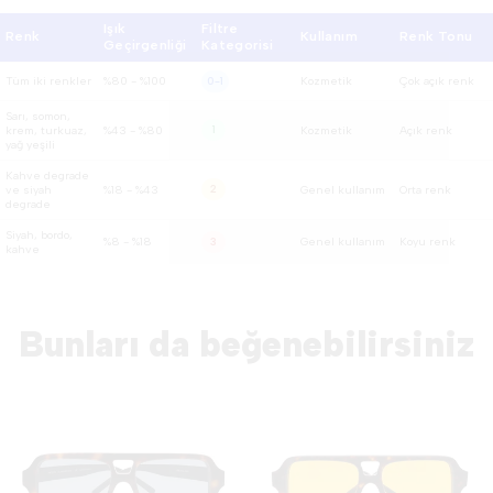
Işık
Filtre
Renk
Kullanım
Renk Tonu
Geçirgenliği
Kategorisi
Tüm iki renkler
%80 - %100
Kozmetik
Çok açık renk
0-1
Sarı, somon,
krem, turkuaz,
%43 - %80
1
Kozmetik
Açık renk
yağ yeşili
Kahve degrade
ve siyah
%18 - %43
2
Genel kullanım
Orta renk
degrade
Siyah, bordo,
%8 - %18
Genel kullanım
Koyu renk
3
kahve
Bunları da beğenebilirsiniz