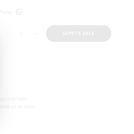
Paylaş
:
SEPETE EKLE
rçevede farklı
nlük ya da iddialı