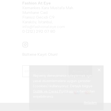
Fashion At Eye
Kemankes Kara Mustafa Mah.
Mumhane Cad.
Fransiz Gecidi C9
Karaköy, İstanbul,
info@fashionateye.com
0 (212) 292 07 80
Bültene Kayıt Olun!
Abone Ol!
Alışveriş deneyiminizi iyileştirmek için
yasal düzenlemelere uygun çerezler
(cookies) kullanıyoruz. Detaylı bilgiye
Gizlilik ve Çerez Politikası
sayfamızdan
erişebilirsiniz.
Anladım