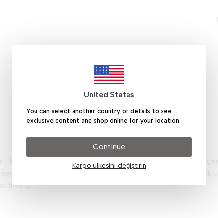
United States
You can select another country or details to see
Ürün Açıklaması
exclusive content and shop online for your location.
Continue
eni, kalın asetat gövdede zamansız bir çizgi kuruyor. Desen her çe
Kargo ülkesini değiştirin
 geçen gözlük birebir aynısından bulunmaz. Lens rengini seçerek gü
ilirsiniz.