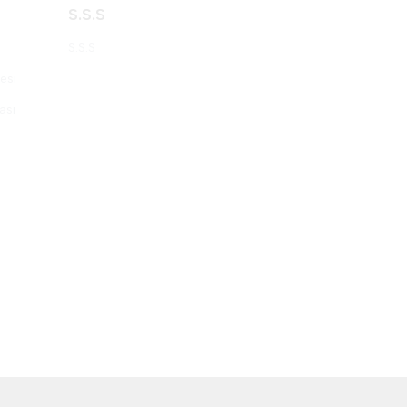
S.S.S
S.S.S
esi
ası