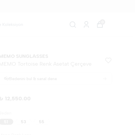
0
e Koleksiyon
MEMO SUNGLASSES
MEMO Tortoise Renk Asetat Çerçeve
→
👓
Bedenini bul & sanal dene
₺ 12,550.00
Beden
51
53
55