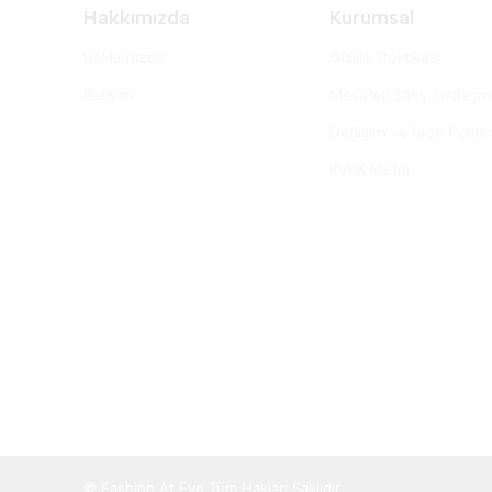
Hakkımızda
Kurumsal
Hakkımızda
Gizlilik Politikası
İletişim
Mesafeli Satış Sözleşm
Değişim ve İade Politik
KVKK Metni
© Fashion At Eye Tüm Hakları Saklıdır