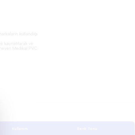
rkaların kullandığı
ek kaynatılarak ve
vermeyen Medikal PVC
Kullanım
Renk Tonu