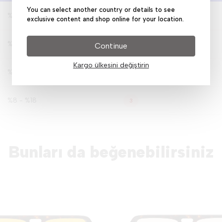
You can select another country or details to see
%80 - %100
0-1
exclusive content and shop online for your location.
%43 - %80
1
Continue
Kargo ülkesini değiştirin
%18 - %43
2
%8 - %18
3
Bunları da beğenebilirsiniz