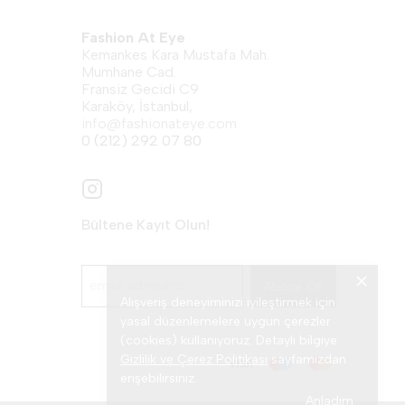
Fashion At Eye
Kemankes Kara Mustafa Mah.
Mumhane Cad.
Fransiz Gecidi C9
Karaköy, İstanbul,
info@fashionateye.com
0 (212) 292 07 80
Bültene Kayıt Olun!
Abone Ol!
Alışveriş deneyiminizi iyileştirmek için
yasal düzenlemelere uygun çerezler
(cookies) kullanıyoruz. Detaylı bilgiye
Gizlilik ve Çerez Politikası
sayfamızdan
erişebilirsiniz.
Anladım