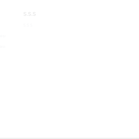
S.S.S
S.S.S
esi
ası