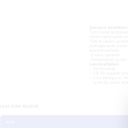
Çerçeve özellikleri
Tüm metal gözlükleri
metal hammadde olan
Türk el yapımı gözlük
polisajlanarak üretil
ileüretilmektedir.
-2 sene garantili
-Antialerjenik üç ka
Lensözellikleri:
– UV korumalı
– CR 39 organik len
– Lens Kategorisi: Al
– İç ve dış yüzey ant
LENS RENK REHBERI
Renk