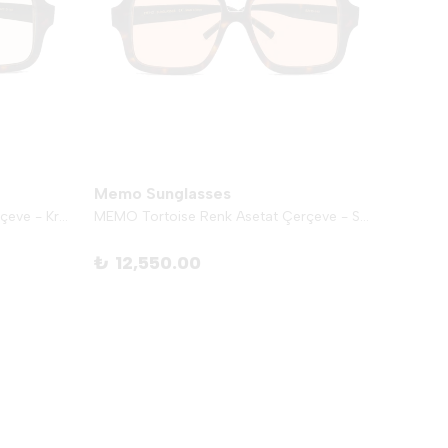
Memo Sunglasses
Memo 
MEMO Tortoise Renk Asetat Çerçeve - Krem
MEMO Tortoise Renk Asetat Çerçeve - Somon
₺ 12,550.00
₺ 12