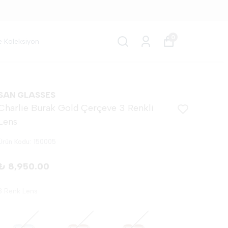
0
e Koleksiyon
SAN GLASSES
Charlie Burak Gold Çerçeve 3 Renkli
Lens
Ürün Kodu
:
150005
₺ 8,950.00
3 Renk Lens