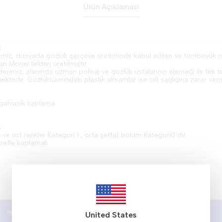
Ürün Açıklaması
:
miz, dünyada gözlük çerçeve üretiminde kabul edilen ve tümbüyük ma
 Monel telden üretilmiştir.
lerimiz, alanında uzman polisaj ve gözlük ustalarının elemeği ile tek t
mektedir. Gözlüküzerindeki plastik aksamlar ise cilt sağlığına zarar 
t galvanik kaplama
s
t ve üst renkler Kategori 1 , orta şeffaf bölüm Kategori0’dır
irefle kaplamalı
Işık Geçirgenliği
Filtre Kategorisi
United States