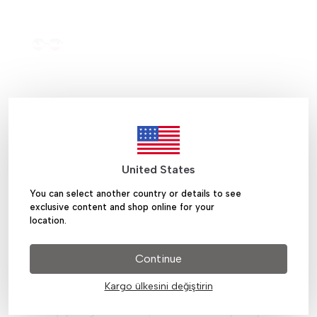
Paylaş
:
SEPETE EKLE
United States
You can select another country or details to see
exclusive content and shop online for your
Ürün Açıklaması
location.
Continue
Çerçeve özellikleri:
Tüm metal gözlüklerimiz, dünyada gözlük çerçeve
Kargo ülkesini değiştirin
üretiminde kabul edilen ve tümbüyük markaların kullandığı
metal hammadde olan Monel telden üretilmiştir.
Türk el yapımı gözlüklerimiz, alanında uzman polisaj ve