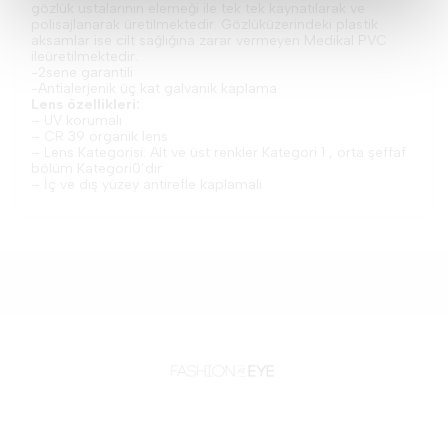
gözlük ustalarının elemeği ile tek tek kaynatılarak ve
polisajlanarak üretilmektedir. Gözlüküzerindeki plastik
aksamlar ise cilt sağlığına zarar vermeyen Medikal PVC
ileüretilmektedir.
-2sene garantili
-Antialerjenik üç kat galvanik kaplama
Lens özellikleri:
– UV korumalı
– CR 39 organik lens
– Lens Kategorisi: Alt ve üst renkler Kategori 1 , orta şeffaf
bölüm Kategori0’dır
– İç ve dış yüzey antirefle kaplamalı