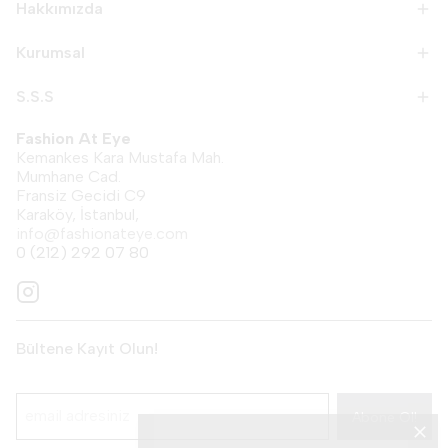
Hakkımızda
Kurumsal
S.S.S
Fashion At Eye
Kemankes Kara Mustafa Mah.
Mumhane Cad.
Fransiz Gecidi C9
Karaköy, İstanbul,
info@fashionateye.com
0 (212) 292 07 80
Bültene Kayıt Olun!
Abone Ol!